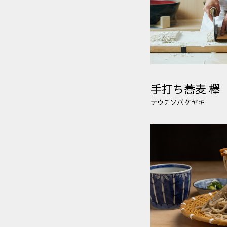
手打ち蕎麦 欅
テウチソバ ケヤキ