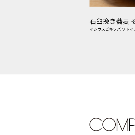
石臼挽き蕎麦 
イシウスビキソバ ソトイ