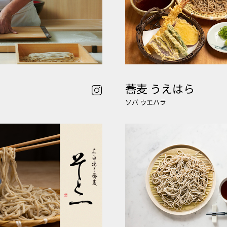
蕎麦 うえはら
ソバ ウエハラ